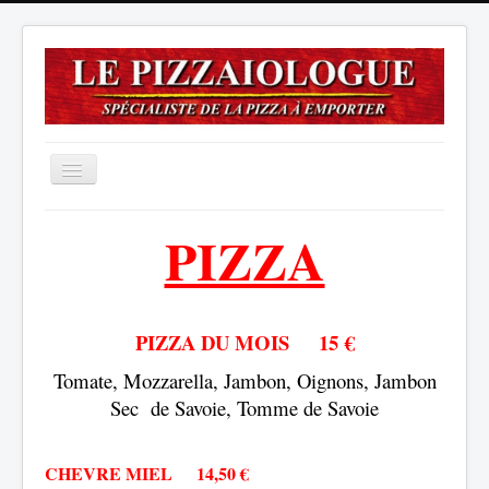
Menu Principal
PIZZA
Accueil
Notre Carte
PIZZA DU MOIS 15
€
Ouvertures
Tomate, Mozzarella, Jambon, Oignons, Jambon
Nous Trouver
Sec de Savoie, Tomme de Savoie
Pizz' à Domicile
CHEVRE MIEL 14,50 €
Nous Contacter